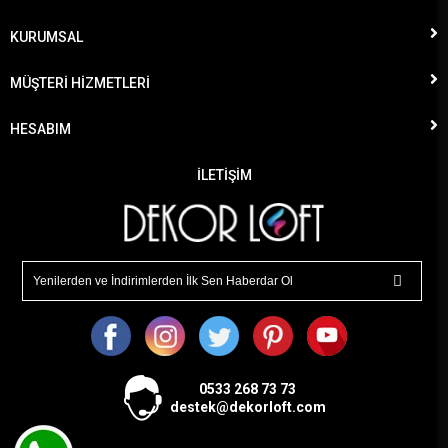
KURUMSAL
MÜŞTERİ HİZMETLERİ
HESABIM
İLETİŞİM
0533
268 73 73
destek@dekorloft.com