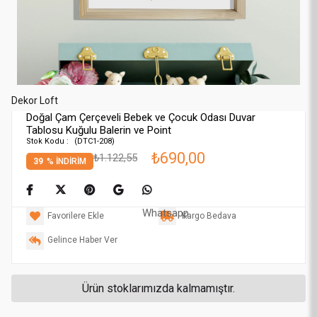
Dekor Loft
Doğal Çam Çerçeveli Bebek ve Çocuk Odası Duvar
Tablosu Kuğulu Balerin ve Point
(DTC1-208)
₺690,00
₺1.122,55
39
%
İNDIRIM
Whatsapp
Favorilere Ekle
Kargo Bedava
Gelince Haber Ver
Ürün stoklarımızda kalmamıştır.