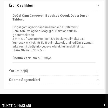
Ürün Özellikleri
Doğal Çam Çerçeveli Bebek ve Çocuk Odası Duvar
Tablosu
Doğal çam ağacından tamamen elde üretilmiştir.
Renk tonu ve ağaç budağı gibi kısımları farklılık
göstermektedir.
3 mm Mdf üzerine Premium UV baskı yapılmaktadır.
Yumuşak çivi tekniği ile üretilmekte olup, dilediğiniz zaman
arka resmi değiştirip çeçeve olarak kullanabilirsiniz.
Ürün Ölçüsü:
33x44cm
Üretim Yeri:
İzmir / Türkiye
Yorumlar
(0)
Ödeme Seçenekleri
TÜKETİCİ HAKLARI