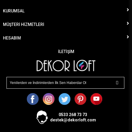
KURUMSAL
MÜŞTERİ HİZMETLERİ
HESABIM
İLETİŞİM
0533
268 73 73
destek@dekorloft.com