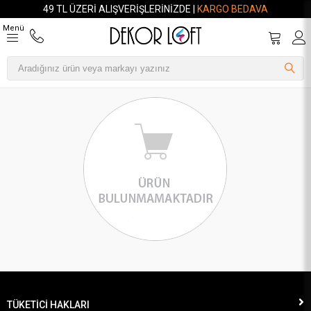
49 TL ÜZERI ALIŞVERIŞLERINIZDE |
KARGO BEDAVA
Menü
TÜKETİCİ HAKLARI