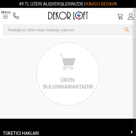
49 TL ÜZERI ALIŞVERIŞLERINIZDE |
KARGO BEDAVA
Menü
TÜKETİCİ HAKLARI