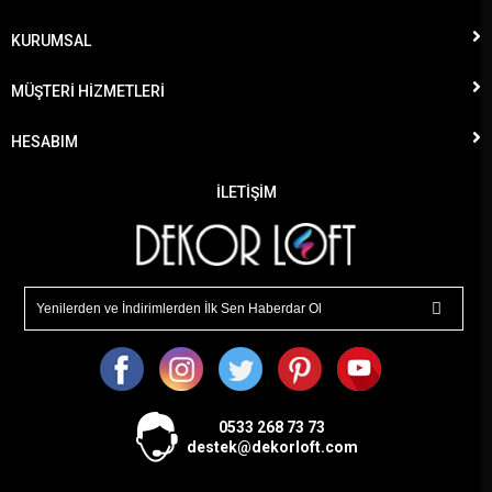
KURUMSAL
MÜŞTERİ HİZMETLERİ
HESABIM
İLETİŞİM
0533
268 73 73
destek@dekorloft.com