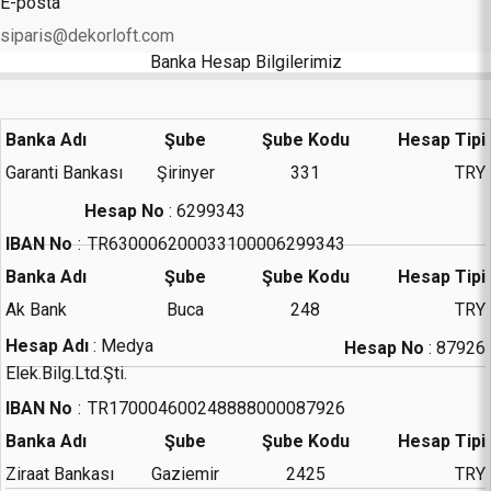
E-posta
siparis@dekorloft.com
Banka Hesap Bilgilerimiz
Banka Adı
Şube
Şube Kodu
Hesap Tipi
Garanti Bankası
Şirinyer
331
TRY
Hesap No
:
6299343
IBAN No
:
TR630006200033100006299343
Banka Adı
Şube
Şube Kodu
Hesap Tipi
Ak Bank
Buca
248
TRY
Hesap Adı
:
Medya
Hesap No
:
87926
Elek.Bilg.Ltd.Şti.
IBAN No
:
TR170004600248888000087926
Banka Adı
Şube
Şube Kodu
Hesap Tipi
Ziraat Bankası
Gaziemir
2425
TRY