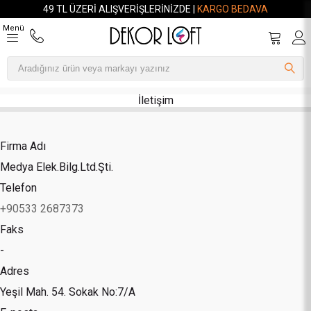
49 TL ÜZERI ALIŞVERIŞLERINIZDE |
KARGO BEDAVA
Menü
İletişim
Firma Adı
Medya Elek.Bilg.Ltd.Şti.
Telefon
+90533 2687373
Faks
-
Adres
Yeşil Mah. 54. Sokak No:7/A