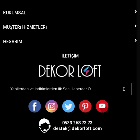
KURUMSAL
MÜŞTERİ HİZMETLERİ
HESABIM
İLETİŞİM
0533
268 73 73
destek@dekorloft.com