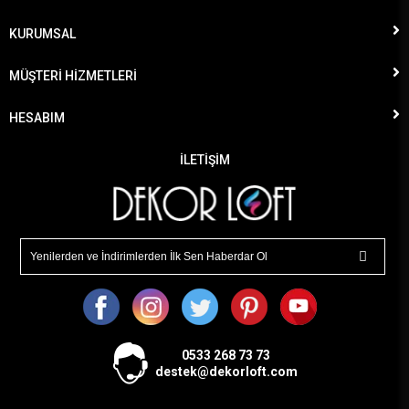
KURUMSAL
MÜŞTERİ HİZMETLERİ
HESABIM
İLETİŞİM
0533
268 73 73
destek@dekorloft.com