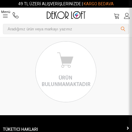
49 TL ÜZERI ALIŞVERIŞLERINIZDE |
KARGO BEDAVA
Menü
TÜKETİCİ HAKLARI