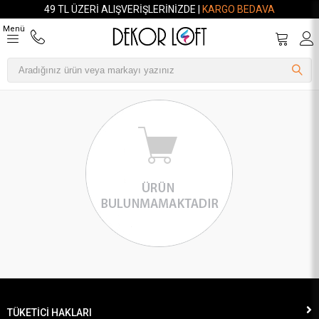
49 TL ÜZERI ALIŞVERIŞLERINIZDE |
KARGO BEDAVA
Menü
TÜKETİCİ HAKLARI