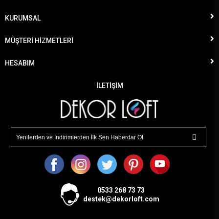
KURUMSAL
MÜŞTERİ HİZMETLERİ
HESABIM
İLETİŞİM
0533
268 73 73
destek@dekorloft.com